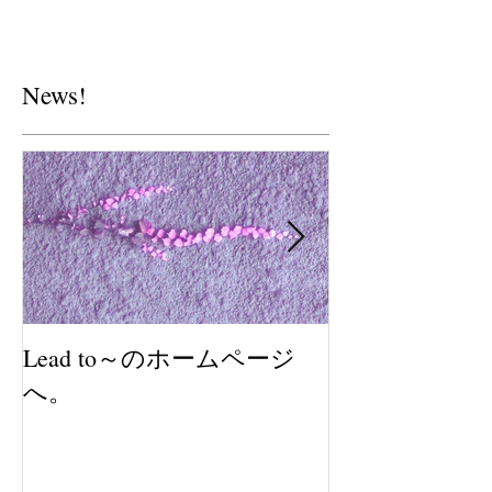
News!
Lead to～のホームページ
2018年も感
へ。